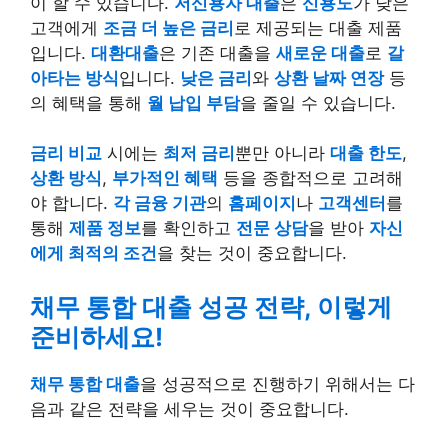
이 할 수 있습니다.
저신용자 대출
은
신용도
가 낮은
고객에게
조금 더 높은 금리
로 제공되는 대출 제품
입니다.
대환대출
은 기존 대출을
새로운 대출
로
갈
아타는 방식
입니다.
낮은 금리
와
상환 날짜 연장
등
의 혜택을 통해
월 납입 부담
을 줄일 수 있습니다.
금리 비교
시에는
최저 금리
뿐만 아니라
대출 한도
,
상환 방식
,
부가적인 혜택
등을 종합적으로 고려해
야 합니다.
각 금융 기관
의
홈페이지
나
고객센터
를
통해
제품 정보
를 확인하고
전문 상담
을 받아
자신
에게 최적의 조건
을 찾는 것이 중요합니다.
채무 통합 대출 성공 전략, 이렇게
준비하세요!
채무 통합 대출
을 성공적으로 진행하기 위해서는 다
음과 같은 전략을 세우는 것이 중요합니다.