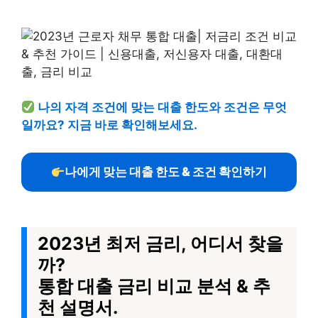
나의 자격 조건에 맞는 대출 한도와 조건은 무엇
일까요? 지금 바로 확인해보세요.
나에게 맞는 대출 한도 & 조건 확인하기
2023년 최저 금리, 어디서 찾을
까?
통합 대출 금리 비교 분석 & 추
천 설명서.