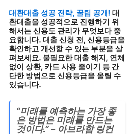
대환대출 성공 전략, 꿀팁 공개!
대
환대출을 성공적으로 진행하기 위
해서는 신용도 관리가 무엇보다 중
요합니다. 대출 신청 전, 신용등급을
확인하고 개선할 수 있는 부분을 살
펴보세요. 불필요한 대출 해지, 연체
없이 상환, 카드 사용 줄이기 등 간
단한 방법으로 신용등급을 올릴 수
있습니다.
“미래를 예측하는 가장 좋
은 방법은 미래를 만드는
것이다.” – 아브라함 링컨