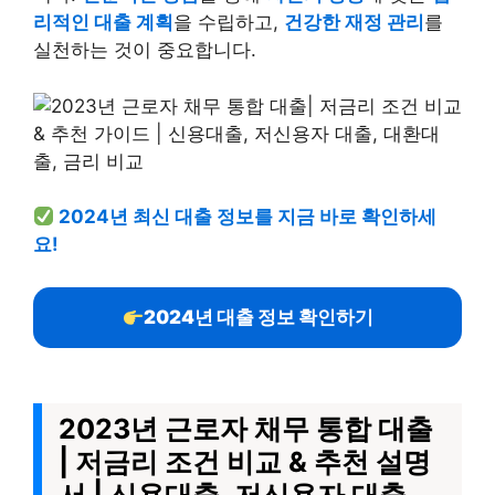
리적인 대출 계획
을 수립하고,
건강한 재정 관리
를
실천하는 것이 중요합니다.
2024년 최신 대출 정보를 지금 바로 확인하세
요!
2024년 대출 정보 확인하기
2023년 근로자 채무 통합 대출
| 저금리 조건 비교 & 추천 설명
서 | 신용대출, 저신용자 대출,