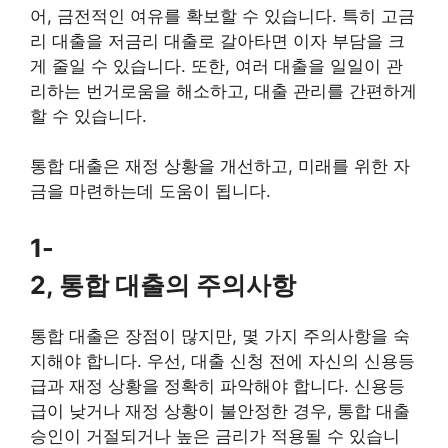
어, 금전적인 여유를 확보할 수 있습니다. 특히 고금
리 대출을 저금리 대출로 갈아타면 이자 부담을 크
게 줄일 수 있습니다. 또한, 여러 대출을 일일이 관
리하는 번거로움을 해소하고, 대출 관리를 간편하게
할 수 있습니다.
통합 대출은 재정 상황을 개선하고, 미래를 위한 자
금을 마련하는데 도움이 됩니다.
1-
2, 통합 대출의 주의사항
통합 대출은 장점이 많지만, 몇 가지 주의사항을 숙
지해야 합니다. 우선, 대출 신청 전에 자신의 신용등
급과 재정 상황을 정확히 파악해야 합니다. 신용등
급이 낮거나 재정 상황이 불안정한 경우, 통합 대출
승인이 거절되거나 높은 금리가 적용될 수 있습니