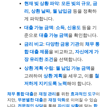
현재 빚 상황 파악
:
모든 빚의 규모
,
금
리
,
상환 날짜
,
월 납입금
등을 정확하
게 파악합니다.
대출 가능 금액
:
소득
,
신용도
등을 기
준으로
대출 가능 금액
을 확인합니다.
금리 비교
:
다양한 금융 기관
의
채무 통
합 대출 제품
을 비교하고,
자신에게 가
장 유리한 조건
을 선택합니다.
상환 계획 수립
:
월 납입 가능 금액
을
고려하여
상환 계획
을 세우고, 이를
철
저하게 지키도록 노력
해야 합니다.
채무 통합 대출
은
재정 관리
를 위한
효과적인 도구
이
지만,
무분별한 대출
은
재정 악화
로 이어질 수 있습
니다.
전문적인 상담
을 통해
자신의 상황
에 맞는
합