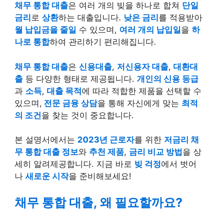
채무 통합 대출
은 여러 개의 빚을 하나로 합쳐
단일
금리
로
상환
하는 대출입니다.
낮은 금리
를 적용받아
월 납입금을 줄일
수 있으며,
여러 개의 납입일
을
하
나로 통합
하여 관리하기 편리해집니다.
채무 통합 대출
은
신용대출
,
저신용자 대출
,
대환대
출
등 다양한 형태로 제공됩니다.
개인의 신용 등급
과
소득
,
대출 목적
에 따라 적합한 제품을 선택할 수
있으며,
전문 금융 상담
을 통해 자신에게 맞는
최적
의 조건
을 찾는 것이 중요합니다.
본 설명서에서는
2023년 근로자
를 위한
저금리 채
무 통합 대출 정보
와
추천 제품
,
금리 비교 방법
을 상
세히 알려제공합니다. 지금 바로
빚 걱정
에서 벗어
나
새로운 시작
을 준비해보세요!
채무 통합 대출, 왜 필요할까요?