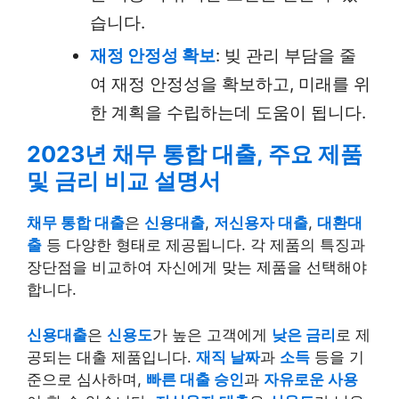
습니다.
재정 안정성 확보
: 빚 관리 부담을 줄
여 재정 안정성을 확보하고, 미래를 위
한 계획을 수립하는데 도움이 됩니다.
2023년 채무 통합 대출, 주요 제품
및 금리 비교 설명서
채무 통합 대출
은
신용대출
,
저신용자 대출
,
대환대
출
등 다양한 형태로 제공됩니다. 각 제품의 특징과
장단점을 비교하여 자신에게 맞는 제품을 선택해야
합니다.
신용대출
은
신용도
가 높은 고객에게
낮은 금리
로 제
공되는 대출 제품입니다.
재직 날짜
과
소득
등을 기
준으로 심사하며,
빠른 대출 승인
과
자유로운 사용