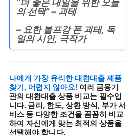
“더 좋은 내일을 위한 오늘
의 선택” – 괴테
– 요한 볼프강 폰 괴테, 독
일의 시인, 극작가
나에게 가장 유리한 대환대출 제품
찾기, 어렵지 않아요!
여러 금융기
관의 대환대출 상품 비교는 필수입
니다. 금리, 한도, 상환 방식, 부가 서
비스 등 다양한 조건을 꼼꼼히 비교
하여 자신에게 맞는 최적의 상품을
선택해야 합니다.