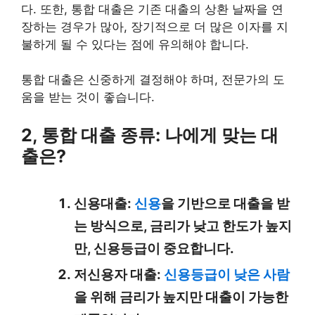
다. 또한, 통합 대출은 기존 대출의 상환 날짜을 연
장하는 경우가 많아, 장기적으로 더 많은 이자를 지
불하게 될 수 있다는 점에 유의해야 합니다.
통합 대출은 신중하게 결정해야 하며, 전문가의 도
움을 받는 것이 좋습니다.
2, 통합 대출 종류: 나에게 맞는 대
출은?
신용대출:
신용
을 기반으로 대출을 받
는 방식으로, 금리가 낮고 한도가 높지
만, 신용등급이 중요합니다.
저신용자 대출:
신용등급이 낮은 사람
을 위해 금리가 높지만 대출이 가능한