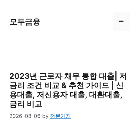
Skip
to
content
모두금융
Menu
2023년 근로자 채무 통합 대출| 저
금리 조건 비교 & 추천 가이드 | 신
용대출, 저신용자 대출, 대환대출,
금리 비교
2026-08-06
by
전문기자