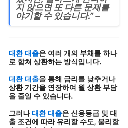
지 않으면 또 다른 문제를
야기할 수 있습니다.” –
대환 대출
은 여러 개의 부채를 하나
로 합쳐 상환하는 방식입니다.
대환 대출
을 통해 금리를 낮추거나
상환 기간을 연장하여 월 상환 부담
을 줄일 수 있습니다.
그러나
대환 대출
은 신용등급 및 대
출 조건에 따라 유리할 수도, 불리할