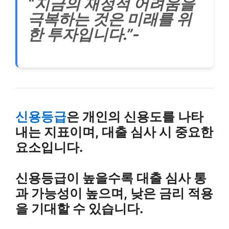
“지금의 재정적 어려움을
극복하는 것은 미래를 위
한 투자입니다.”-
신용등급
은 개인의 신용도를 나타
내는 지표이며, 대출 심사 시 중요한
요소입니다.
신용등급이 높을수록 대출 심사 통
과 가능성이 높으며, 낮은 금리 적용
을 기대할 수 있습니다.