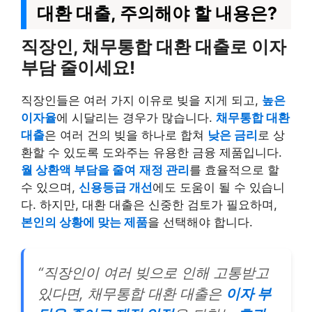
대환 대출, 주의해야 할 내용은?
직장인, 채무통합 대환 대출로 이자
부담 줄이세요!
직장인들은 여러 가지 이유로 빚을 지게 되고,
높은
이자율
에 시달리는 경우가 많습니다.
채무통합 대환
대출
은 여러 건의 빚을 하나로 합쳐
낮은 금리
로 상
환할 수 있도록 도와주는 유용한 금융 제품입니다.
월 상환액 부담을 줄여
재정 관리
를 효율적으로 할
수 있으며,
신용등급 개선
에도 도움이 될 수 있습니
다. 하지만, 대환 대출은 신중한 검토가 필요하며,
본인의 상황에 맞는 제품
을 선택해야 합니다.
“직장인이 여러 빚으로 인해 고통받고
있다면, 채무통합 대환 대출은
이자 부