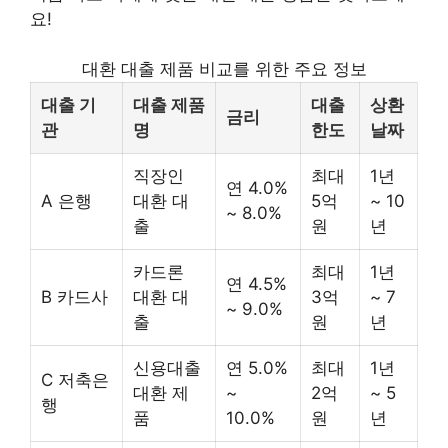
요!
대환 대출 제품 비교를 위한 주요 정보
대출 기
대출 제품
대출
상환
금리
관
명
한도
날짜
직장인
최대
1년
연 4.0%
A 은행
대환 대
5억
~ 10
~ 8.0%
출
원
년
카드론
최대
1년
연 4.5%
B 카드사
대환 대
3억
~ 7
~ 9.0%
출
원
년
신용대출
연 5.0%
최대
1년
C 저축은
대환 제
~
2억
~ 5
행
품
10.0%
원
년