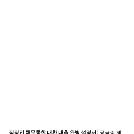
직장인 채무통합 대환 대출 완벽 설명서
| 궁금증 해