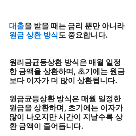
대출
을 받을 때는 금리 뿐만 아니라
원금 상환 방식
도 중요합니다.
원리금균등상환 방식은 매월 일정
한 금액을 상환하며, 초기에는 원금
보다 이자가 더 많이 상환됩니다.
원금균등상환 방식은 매월 일정한
원금을 상환하며, 초기에는 이자가
많이 나오지만 시간이 지날수록 상
환 금액이 줄어듭니다.