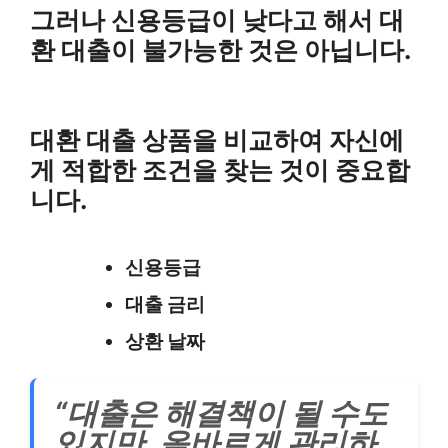
그러나 신용등급이 낮다고 해서 대
환 대출이 불가능한 것은 아닙니다.
대환 대출 상품을 비교하여 자신에
게 적합한 조건을 찾는 것이 중요합
니다.
신용등급
대출 금리
상환 날짜
“대출은 해결책이 될 수도
있지만, 올바르게 관리하