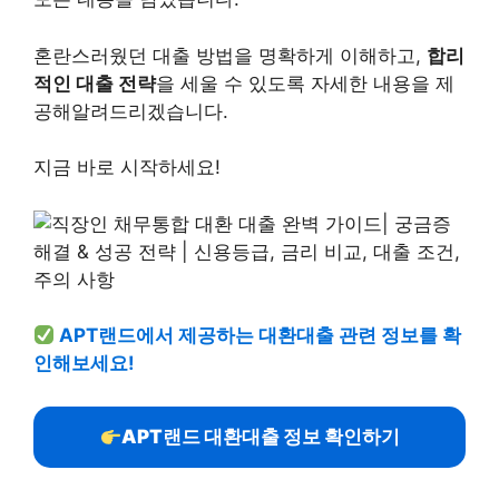
혼란스러웠던 대출 방법을 명확하게 이해하고,
합리
적인 대출 전략
을 세울 수 있도록 자세한 내용을 제
공해알려드리겠습니다.
지금 바로 시작하세요!
APT랜드에서 제공하는 대환대출 관련 정보를 확
인해보세요!
APT랜드 대환대출 정보 확인하기