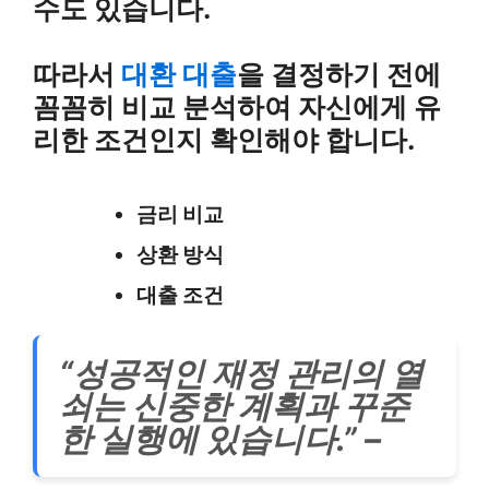
수도 있습니다.
따라서
대환 대출
을 결정하기 전에
꼼꼼히 비교 분석하여 자신에게 유
리한 조건인지 확인해야 합니다.
금리 비교
상환 방식
대출 조건
“성공적인 재정 관리의 열
쇠는 신중한 계획과 꾸준
한 실행에 있습니다.” –