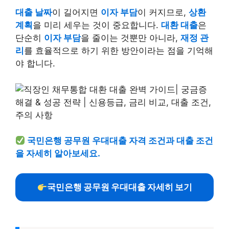
대출 날짜
이 길어지면
이자 부담
이 커지므로,
상환
계획
을 미리 세우는 것이 중요합니다.
대환 대출
은
단순히
이자 부담
을 줄이는 것뿐만 아니라,
재정 관
리
를 효율적으로 하기 위한 방안이라는 점을 기억해
야 합니다.
국민은행 공무원 우대대출 자격 조건과 대출 조건
을 자세히 알아보세요.
국민은행 공무원 우대대출 자세히 보기