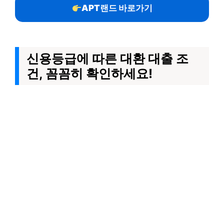
APT랜드 바로가기
신용등급에 따른 대환 대출 조
건, 꼼꼼히 확인하세요!