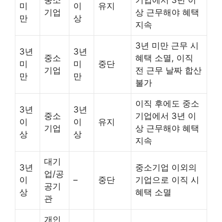
미
이
유지
기업
상 근무해야 혜택
만
상
지속
3년 미만 근무 시
3년
3년
중소
혜택 소멸, 이직
미
미
중단
기업
전 근무 날짜 합산
만
만
불가
이직 후에도 중소
3년
3년
중소
기업에서 3년 이
이
이
유지
기업
상 근무해야 혜택
상
상
지속
대기
3년
중소기업 이외의
업/공
이
–
중단
기업으로 이직 시
공기
상
혜택 소멸
관
개인