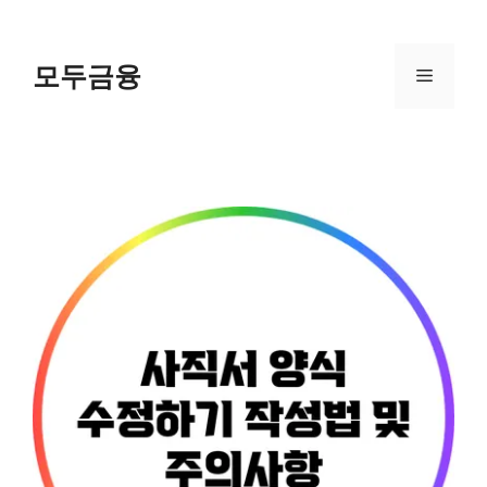
Skip
to
content
모두금융
Menu