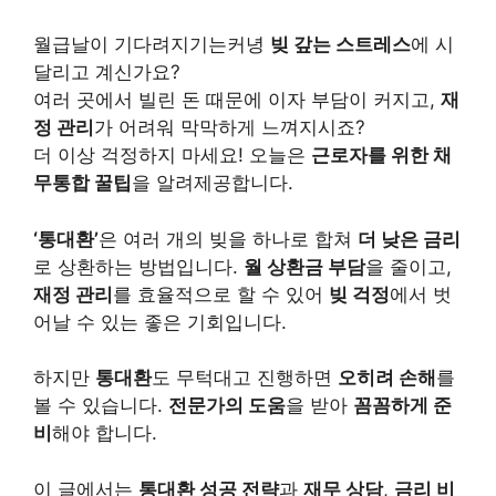
월급날이 기다려지기는커녕
빚 갚는 스트레스
에 시
달리고 계신가요?
여러 곳에서 빌린 돈 때문에 이자 부담이 커지고,
재
정 관리
가 어려워 막막하게 느껴지시죠?
더 이상 걱정하지 마세요! 오늘은
근로자를 위한 채
무통합 꿀팁
을 알려제공합니다.
‘통대환’
은 여러 개의 빚을 하나로 합쳐
더 낮은 금리
로 상환하는 방법입니다.
월 상환금 부담
을 줄이고,
재정 관리
를 효율적으로 할 수 있어
빚 걱정
에서 벗
어날 수 있는 좋은 기회입니다.
하지만
통대환
도 무턱대고 진행하면
오히려 손해
를
볼 수 있습니다.
전문가의 도움
을 받아
꼼꼼하게 준
비
해야 합니다.
이 글에서는
통대환 성공 전략
과
재무 상담
,
금리 비