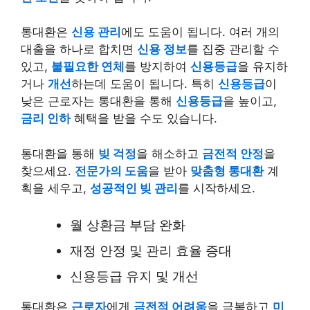
통대환은
신용 관리
에도 도움이 됩니다. 여러 개의
대출을 하나로 합치면
신용 정보
를 집중 관리할 수
있고,
불필요한 연체
를 방지하여
신용등급
을 유지하
거나
개선
하는데 도움이 됩니다. 특히
신용등급
이
낮은 근로자는 통대환을 통해
신용등급
을 높이고,
금리 인하
혜택을 받을 수도 있습니다.
통대환을 통해
빚 걱정
을 해소하고
금전적 안정
을
찾으세요.
전문가의 도움
을 받아
맞춤형 통대환
계
획을 세우고,
성공적인 빚 관리
를 시작하세요.
월 상환금 부담 완화
재정 안정 및 관리 효율 증대
신용등급 유지 및 개선
통대환은
근로자
에게
금전적 어려움
을 극복하고
미