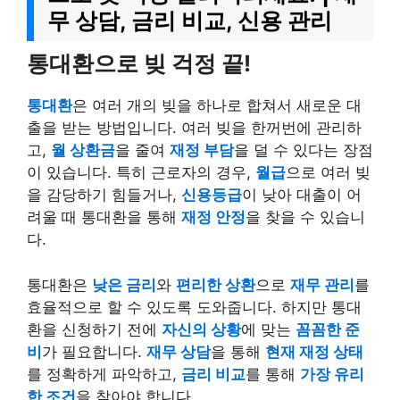
무 상담, 금리 비교, 신용 관리
통대환으로 빚 걱정 끝!
통대환
은 여러 개의 빚을 하나로 합쳐서 새로운 대
출을 받는 방법입니다. 여러 빚을 한꺼번에 관리하
고,
월 상환금
을 줄여
재정 부담
을 덜 수 있다는 장점
이 있습니다. 특히 근로자의 경우,
월급
으로 여러 빚
을 감당하기 힘들거나,
신용등급
이 낮아 대출이 어
려울 때 통대환을 통해
재정 안정
을 찾을 수 있습니
다.
통대환은
낮은 금리
와
편리한 상환
으로
재무 관리
를
효율적으로 할 수 있도록 도와줍니다. 하지만 통대
환을 신청하기 전에
자신의 상황
에 맞는
꼼꼼한 준
비
가 필요합니다.
재무 상담
을 통해
현재 재정 상태
를 정확하게 파악하고,
금리 비교
를 통해
가장 유리
한 조건
을 찾아야 합니다.