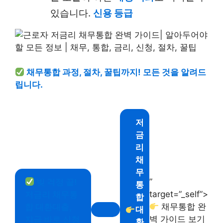
있습니다.
신용 등급
채무통합 과정, 절차, 꿀팁까지! 모든 것을 알려드
립니다.
저
금
리
채
무
”
빚 걱정 끝!
통
target=”_self”>
저금리 채무통
합
채무통합 완
합 대환대출,
대
벽 가이드 보기
지금 바로 신청
환