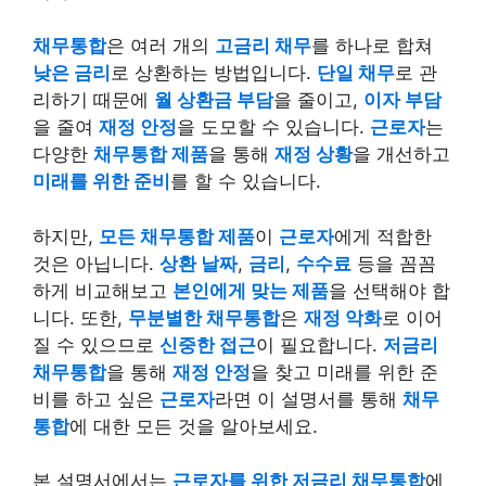
채무통합
은 여러 개의
고금리 채무
를 하나로 합쳐
낮은 금리
로 상환하는 방법입니다.
단일 채무
로 관
리하기 때문에
월 상환금 부담
을 줄이고,
이자 부담
을 줄여
재정 안정
을 도모할 수 있습니다.
근로자
는
다양한
채무통합 제품
을 통해
재정 상황
을 개선하고
미래를 위한 준비
를 할 수 있습니다.
하지만,
모든 채무통합 제품
이
근로자
에게 적합한
것은 아닙니다.
상환 날짜
,
금리
,
수수료
등을 꼼꼼
하게 비교해보고
본인에게 맞는 제품
을 선택해야 합
니다. 또한,
무분별한 채무통합
은
재정 악화
로 이어
질 수 있으므로
신중한 접근
이 필요합니다.
저금리
채무통합
을 통해
재정 안정
을 찾고 미래를 위한 준
비를 하고 싶은
근로자
라면 이 설명서를 통해
채무
통합
에 대한 모든 것을 알아보세요.
본 설명서에서는
근로자를 위한 저금리 채무통합
에